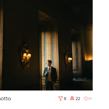
sotto
0
22
(0)