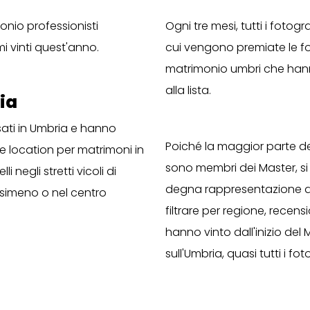
monio professionisti
Ogni tre mesi, tutti i foto
mi vinti quest'anno.
cui vengono premiate le foto
matrimonio umbri che hann
alla lista.
ia
asati in Umbria e hanno
Poiché la maggior parte dei 
e location per matrimoni in
sono membri dei Master, s
 negli stretti vicoli di
degna rappresentazione di t
Trasimeno o nel centro
filtrare per regione, recens
hanno vinto dall'inizio del 
sull'Umbria, quasi tutti i fo