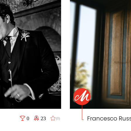
Francesco Rus
0
23
(0)