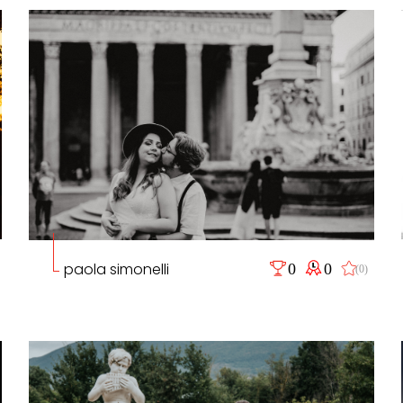
paola simonelli
0
0
(0)