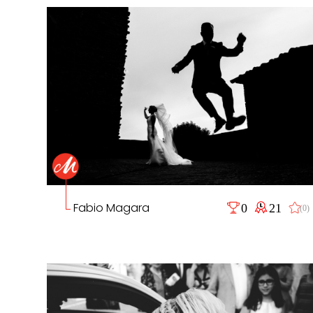
Fabio Magara
0
21
(0)