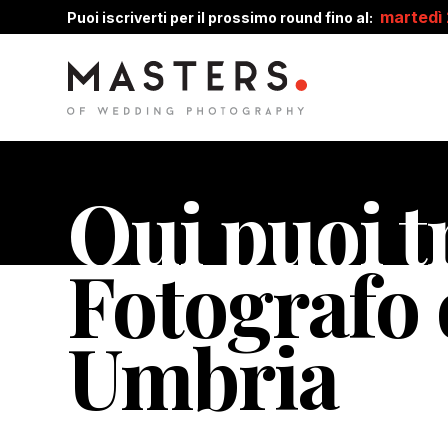
martedì
Puoi iscriverti per il prossimo round fino al:
Qui puoi tr
Fotografo 
Umbria