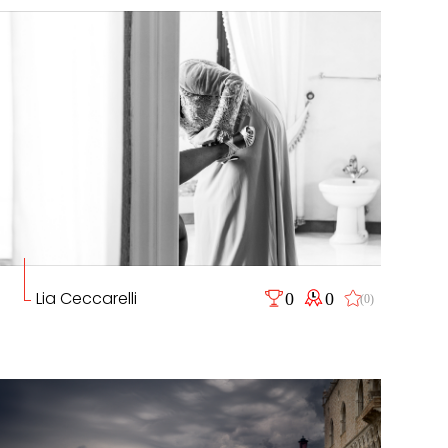
Lia Ceccarelli
0
0
(0)