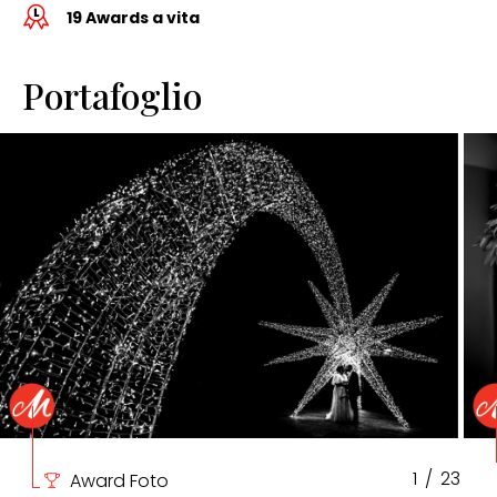
19 Awards a vita
Portafoglio
1
/
23
Award Foto